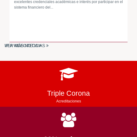
excelentes credenciales académicas e interés por participar en el
sistema financiero del...
VER MÁS NOTICIAS
IR A VIDEOTECA
Triple Corona
Acreditaciones