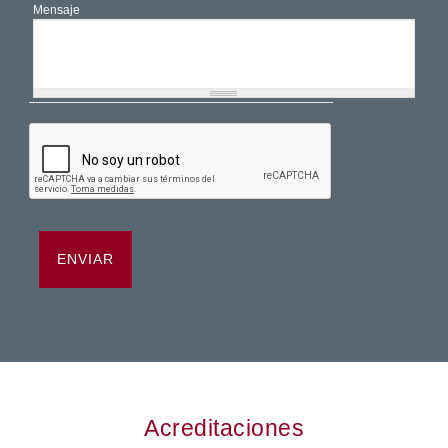
Mensaje
Mensaje
*
Acreditaciones